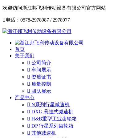
欢迎访问浙江邦飞利传动设备有限公司官方网站

电话：0578-2978987 / 2978977
首页
关于我们

公司简介

车间展示

资质证书

质量控制

团队展示
产品中心

N系列行星减速机

DXG 悬挂式减速机

H&B重型工业齿轮箱

DP 行星系列齿轮箱

其他减速机