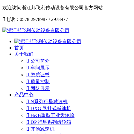
欢迎访问浙江邦飞利传动设备有限公司官方网站

电话：0578-2978987 / 2978977
首页
关于我们

公司简介

车间展示

资质证书

质量控制

团队展示
产品中心

N系列行星减速机

DXG 悬挂式减速机

H&B重型工业齿轮箱

DP 行星系列齿轮箱

其他减速机