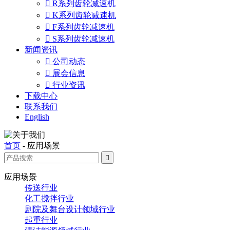

R系列齿轮减速机

K系列齿轮减速机

F系列齿轮减速机

S系列齿轮减速机
新闻资讯

公司动态

展会信息

行业资讯
下载中心
联系我们
English
首页
-
应用场景

应用场景
传送行业
化工搅拌行业
剧院及舞台设计领域行业
起重行业